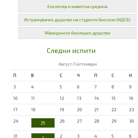
Екологија и животна средина
Истражувачко друштво на студенти биолози (ИДСБ)
Македонско биолошко друштво
Следни испити
Август/Септември
П
В
С
Ч
П
С
Н
3
4
5
6
7
8
9
10
11
12
13
14
15
16
17
18
19
20
21
22
23
24
26
27
28
29
30
25
31
2
3
4
5
6
1