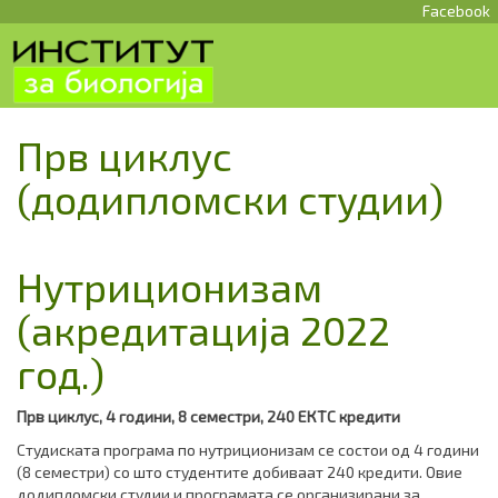
Facebook
Прв циклус
(додипломски студии)
Нутриционизам
(акредитација 2022
год.)
Прв циклус, 4 години, 8 семестри, 240
ЕКТС
кредити
Студиската програма по нутриционизам се состои од 4 години
(8 семестри) со што студентите добиваат 240 кредити. Овие
додипломски студии и програмата се организирани за