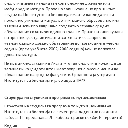
биологија имаат кандидати кои положиле државна или
меѓународна матура. Право на запишување на прв циклус
студии на Институтот за биологија имаат и кандидати кои
положиле училишна матура во гимназиско образование или
завршен испит по завршено соодветно стручно средно
образование со четиригодишно траење. Право на запишување
на прв циклус студии имаат и кандидати со завршено
четиригодишно средно образование во претходните учебни
години (пред учебната 2007/2008 година) кои не полагале
државна матура.
На прв циклус студии на Институтот за биологија можат да се
запишат и кандидати што имаат завршено високо или вишо
образование на сродни факултети. Сродноста ја утврдува
Институтот за биологија и ја објавува ПМФ.
Структура на студиската програма по нутриционизам
Структура на студиската програма по нутриционизам на
Институтот за биологија по семестри е дадена во следната
табела (П - предавања, Л - лабораториски вежби, К - кредити)
Код на