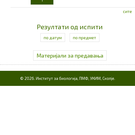
сите
Резултати од испити
по датум
по предмет
Материјали за предавања
© 2026. Институт за биологија, ПМФ, УКИМ, Скопје.