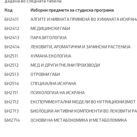
дадена во следната табела:
Код
Изборни предмети за студиска програма
БН2411
АЛГИТЕ И НИВНАТА ПРИМЕНА ВО ХУМАНАТА ИСКРАН
БН2412
МЕДИЦИНСКИ ГАБИ
БН2413
ПАРАЗИТОЛОГИЈА
БН2414
ЛЕКОВИТИ, АРОМАТИЧНИ И ЗАЧИНСКИ РАСТЕНИЈА
БН2511
ХУМАНА ЕКОЛОГИЈА
БН2512
МЕД И ДРУГИ ПЧЕЛНИ ПРОИЗВОДИ
БН2513
ОТРОВНИ ГАБИ
БН2514
СПЕЦИЈАЛНА ИСХРАНА
БН2711
ПСИХОЛОГИЈА НА ИСХРАНА
БН2712
ЕКСПЕРИМЕНТАЛНИ МОДЕЛИ ВО НУТРИЦИОНИЗМОТ
БН2713
БИОЛОШКИ АКТИВНИ КОМПОНЕНТИ ВО ЛЕКОВИТИ РА
БМ2714
ОСНОВИ НА МЕТАБОНОМИКА И МЕТАБОЛОМИКА