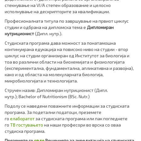
стекнување на VI/A степен образование и целосно
исполнување на дескрипторите за квалификации.
Професионалната титула по завршување на првиот циклус
студии и одбрана на дипломска тема е
Дипломиран
нутриционист
(Дипл. нутр.)
.
Студиската програма дава можност за понатамошна
континуирана едукација на повисоко ниво на студии - втор
циклус на студии организиран од Институтот за биологија и
тоа во различни области на биохемијата и физиологијата
(експериментална, фундаментална, апликативна и развојна),
како и од областа на молекуларната биологија,
микробиологијата и технологијата.
Стручен назив: Дипломиран нутриционист (Дипл.
нутр.); Bachelor of Nutritionism (BSc. Nutr.)
Подолу се наведени поважните информации за студиската
програма. За подетални податоци, преземете
го
елаборатот
за студиската програма или пак погледнете
го
ТВ гостувањето
на наши професори во врска со оваа
студиска програма.
Преземете го
овде
Решението за акредитација на студиската