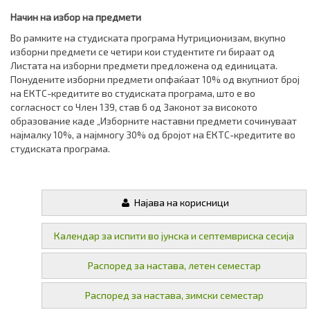
Начин на избор на предмети
Во рамките на студиската програма Нутриционизам, вкупно
изборни предмети се четири кои студентите ги бираат од
Листата на изборни предмети предложена од единицата.
Понудените изборни предмети опфаќаат 10% од вкупниот број
на ЕКТС-кредитите во студиската програма, што е во
согласност со Член 139, став 6 од Законот за високото
образование каде „Изборните наставни предмети сочинуваат
најмалку 10%, а најмногу 30% од бројот на ЕКТС-кредитите во
студиската програма.
Најава на корисници
Календар за испити во јунска и септемвриска сесија
Распоред за настава, летен семестар
Распоред за настава, зимски семестар