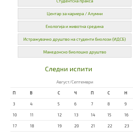
Студентска пракса
Центар за кариера / Алумни
Екологија и животна средина
Истражувачко друштво на студенти биолози (ИДСБ)
Македонско биолошко друштво
Следни испити
Август/Септември
П
В
С
Ч
П
С
Н
3
4
5
6
7
8
9
10
11
12
13
14
15
16
17
18
19
20
21
22
23