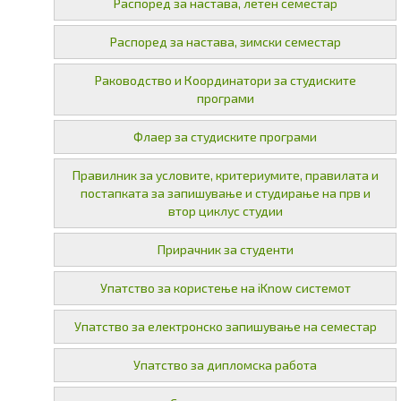
Распоред за настава, летен семестар
Распоред за настава, зимски семестар
Раководство и Координатори за студиските
програми
Флаер за студиските програми
Правилник за условите, критериумите, правилата и
постапката за запишување и студирање на прв и
втор циклус студии
Прирачник за студенти
Упатство за користење на iKnow системот
Упатство за електронско запишување на семестар
Упатство за дипломска работа