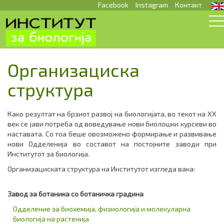
Facebook
Instagram
Контакт
Организациска
структура
Како резултат на брзиот развој на биологијата, во текот на XX
век се јави потреба од воведување нови биолошки курсеви во
наставата. Со тоа беше овозможено формирање и развивање
нови Одделенија во составот на постојните заводи при
Институтот за биологија.
Организациската структура на Институтот изгледа вака:
Завод за ботаника со ботаничка градина
Одделение за биохемија, физиологија и молекуларна
биологија на растенија