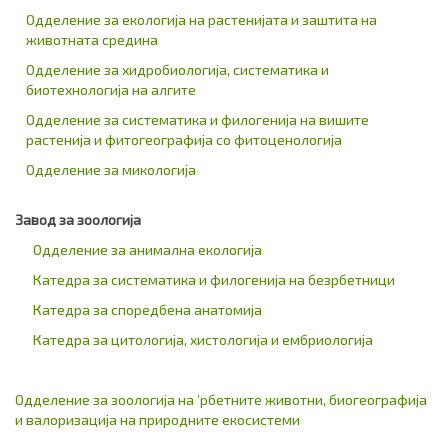
Одделение за екологија на растенијата и заштита на
животната средина
Одделение за хидробиологија, систематика и
биотехнологија на алгите
Одделение за систематика и филогенија на вишите
растенија и фитогеографија со фитоценологија
Oдделение за микологија
Завод за зоологија
Одделение за анимална екологија
Катедра за систематика и филогенија на безрбетници
Катедра за споредбена анатомија
Катедра за цитологија, хистологија и ембриологија
Одделение за зоологија на ’рбетните животни, биогеографија
и валоризација на природните екосистеми