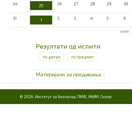
24
26
27
28
29
30
25
31
2
3
4
5
6
1
сите
Резултати од испити
по датум
по предмет
Материјали за предавања
© 2026. Институт за биологија, ПМФ, УКИМ, Скопје.