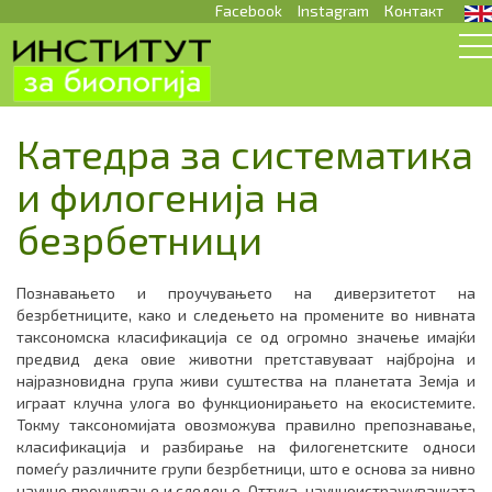
Facebook
Instagram
Контакт
Катедра за систематика
и филогенија на
безрбетници
Познавањето и проучувањето на диверзитетот на
безрбетниците, како и следењето на промените во нивната
таксономска класификација се од огромно значење имајќи
предвид дека овие животни претставуваат најбројна и
најразновидна група живи суштества на планетата Земја и
играат клучна улога во функционирањето на екосистемите.
Токму таксономијата овозможува правилно препознавање,
класификација и разбирање на филогенетските односи
помеѓу различните групи безрбетници, што е основа за нивно
научно проучување и следење. Оттука, научноистражувачката