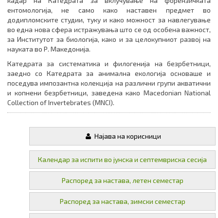
кадар на Катедрата за вклучување на форензичката
ентомологија, не само како наставен предмет во
додипломските студии, туку и како можност за навлегување
во една нова сфера истражувања што се од особена важност,
за Институтот за биологија, како и за целокупниот развој на
науката во Р. Македонија.
Катедрата за систематика и филогенија на безрбетници,
заедно со Катедрата за анимална екологија основаше и
поседува импозантна колекција на различни групи акватични
и копнени безрбетници, заведена како Macedonian National
Collection of Invertebrates (MNCI).
Најава на корисници
Календар за испити во јунска и септемвриска сесија
Распоред за настава, летен семестар
Распоред за настава, зимски семестар