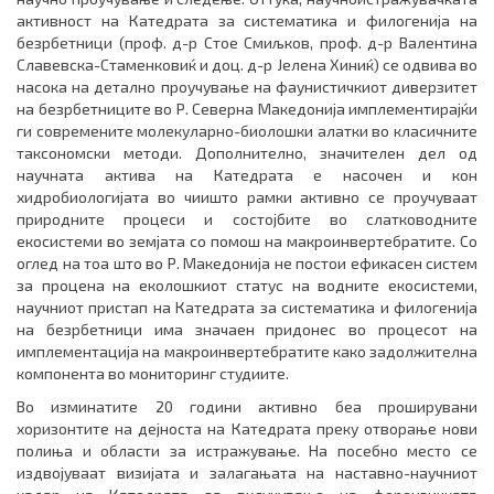
активност на Катедрата за систематика и филогенија на
безрбетници (проф. д-р Стое Смиљков, проф. д-р Валентина
Славевска-Стаменковиќ и доц. д-р Јелена Хиниќ) се одвива во
насока на детално проучување на фаунистичкиот диверзитет
на безрбетниците во Р. Северна Македонија имплементирајќи
ги современите молекуларно-биолошки алатки во класичните
таксономски методи. Дополнително, значителен дел од
научната актива на Катедрата е насочен и кон
хидробиологијата во чиишто рамки активно се проучуваат
природните процеси и состојбите во слатководните
екосистеми во земјата со помош на макроинвертебратите. Со
оглед на тоа што во Р. Македонија не постои ефикасен систем
за процена на еколошкиот статус на водните екосистеми,
научниот пристап на Катедрата за систематика и филогенија
на безрбетници има значаен придонес во процесот на
имплементација на макроинвертебратите како задолжителна
компонента во мониторинг студиите.
Во изминатите 20 години активно беа проширувани
хоризонтите на дејноста на Катедрата преку отворање нови
полиња и области за истражување. На посебно место се
издвојуваат визијата и залагањата на наставно-научниот