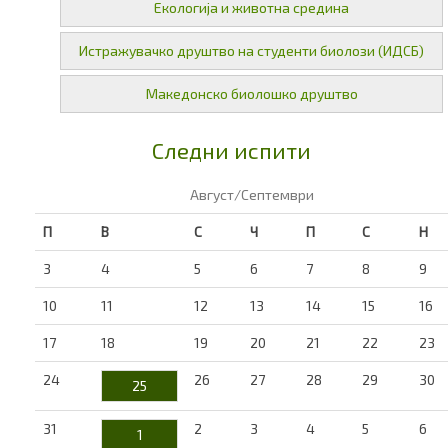
Екологија и животна средина
Истражувачко друштво на студенти биолози (ИДСБ)
Македонско биолошко друштво
Следни испити
Август/Септември
П
В
С
Ч
П
С
Н
3
4
5
6
7
8
9
10
11
12
13
14
15
16
17
18
19
20
21
22
23
24
26
27
28
29
30
25
31
2
3
4
5
6
1